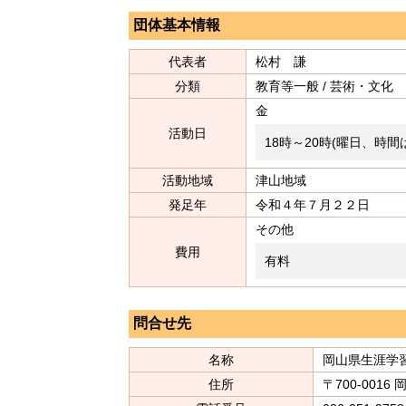
団体基本情報
代表者
松村 謙
分類
教育等一般 / 芸術・文化
金
活動日
18時～20時(曜日、時
活動地域
津山地域
発足年
令和４年７月２２日
その他
費用
有料
問合せ先
名称
岡山県生涯学
住所
〒700-0016