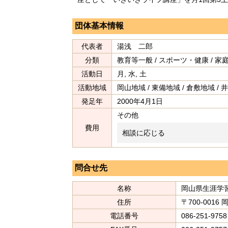
団体基本情報
代表者
湯浅 二郎
分類
教育等一般 / スポーツ・健康 / 
活動日
月, 水, 土
活動地域
岡山地域 / 東備地域 / 倉敷地域 / 井
発足年
2000年4月1日
その他
費用
相談に応じる
問合せ先
名称
岡山県生涯学
住所
〒700-0016
電話番号
086-251-9758