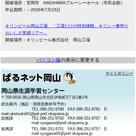
開催場所：笠岡市 HAGIHARAブルーシーホール（市民会館）
申込期間：～2026年7月23日
キリンビール岡山工場 「工場だけの特別体験。キリン一番搾り
おいしさ実感ツアー」
開催場所：キリンビール株式会社 岡山工場
パソコン版
の表示に変更する
サイトポリシー
岡山県生涯学習センター
〒700-0016 岡山県岡山市北区伊島町3丁目1番1号
総合案内（施設・視聴覚教材等予約）
TEL:086-251-9788 FAX:086-251-9781 E-
mail:uketsuke01@pal.pref.okayama.jp
総務課
TEL:086-251-9750 FAX:086-251-9757 E-
mail:syogaise@pref.okayama.jp
振興課
TEL:086-251-9751 FAX:086-251-9757 E-
mail:syogaise05@pref.okayama.jp