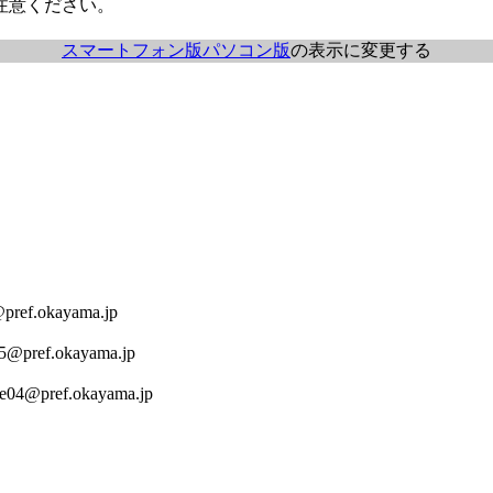
注意ください。
スマートフォン版
パソコン版
の表示に変更する
ref.okayama.jp
5@pref.okayama.jp
e04@pref.okayama.jp