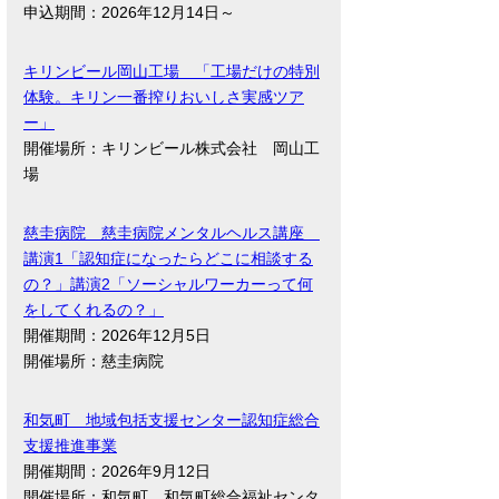
申込期間：2026年12月14日～
キリンビール岡山工場 「工場だけの特別
体験。キリン一番搾りおいしさ実感ツア
ー」
開催場所：キリンビール株式会社 岡山工
場
慈圭病院 慈圭病院メンタルヘルス講座
講演1「認知症になったらどこに相談する
の？」講演2「ソーシャルワーカーって何
をしてくれるの？」
開催期間：2026年12月5日
開催場所：慈圭病院
和気町 地域包括支援センター認知症総合
支援推進事業
開催期間：2026年9月12日
開催場所：和気町 和気町総合福祉センタ