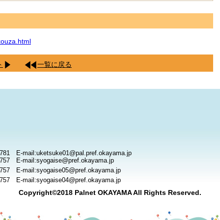
kouza.html
ト
一覧に戻る
781 E-mail:uketsuke01@pal.pref.okayama.jp
757 E-mail:syogaise@pref.okayama.jp
757 E-mail:syogaise05@pref.okayama.jp
757 E-mail:syogaise04@pref.okayama.jp
Copyright©2018 Palnet OKAYAMA All Rights Reserved.