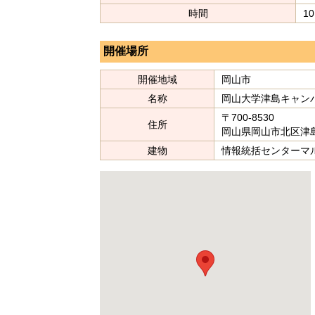
時間
1
開催場所
開催地域
岡山市
名称
岡山大学津島キャン
〒700-8530
住所
岡山県岡山市北区津島中
建物
情報統括センターマ