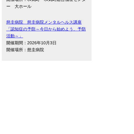
ー 大ホール
慈圭病院 慈圭病院メンタルヘルス講座
「認知症の予防～今日から始めよう、予防
活動～」
開催期間：2026年10月3日
開催場所：慈圭病院