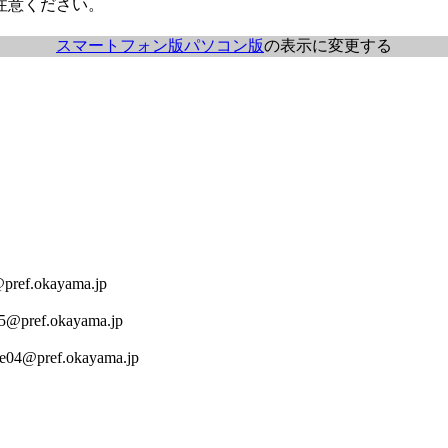
注意ください。
スマートフォン版
パソコン版
の表示に変更する
ref.okayama.jp
5@pref.okayama.jp
e04@pref.okayama.jp