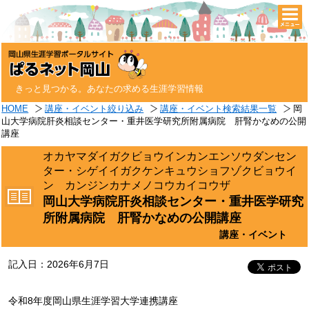
togg
navi
きっと見つかる。あなたの求める生涯学習情報
HOME
講座・イベント絞り込み
講座・イベント検索結果一覧
岡
山大学病院肝炎相談センター・重井医学研究所附属病院 肝腎かなめの公開
講座
オカヤマダイガクビョウインカンエンソウダンセン
ター・シゲイイガクケンキュウショフゾクビョウイ
ン カンジンカナメノコウカイコウザ
岡山大学病院肝炎相談センター・重井医学研究
所附属病院 肝腎かなめの公開講座
講座・イベント
記入日：2026年6月7日
令和8年度岡山県生涯学習大学連携講座