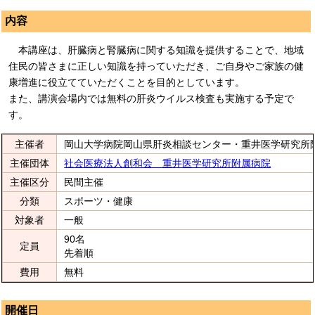
内容
本講座は、肝臓病と腎臓病に関する知識を提供することで、地域
住民の皆さまに正しい知識を持っていただき、ご自身やご家族の健
康増進に役立てていただくことを目的としています。
また、講演会場内では無料の肝炎ウイルス検査も実施する予定で
す。
主催者
岡山大学病院岡山県肝炎相談センター・重井医学研究所
主催団体
社会医療法人創和会 重井医学研究所附属病院
主催区分
民間主催
分類
スポーツ・健康
対象者
一般
90名
定員
先着順
費用
無料
開催日