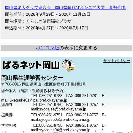
岡山県老人クラブ連合会 岡山県晴ればれシニア大学 倉敷会場
開催期間：2026年9月29日～2026年11月19日
開催場所：くらしき健康福祉プラザ
申込期間：2026年4月27日～2026年7月17日
パソコン版
の表示に変更する
サイトポリシー
岡山県生涯学習センター
〒700-0016 岡山県岡山市北区伊島町3丁目1番1号
総合案内（施設・視聴覚教材等予約）
TEL:086-251-9788 FAX:086-251-9781 E-
mail:uketsuke01@pal.pref.okayama.jp
総務課
TEL:086-251-9750 FAX:086-251-9757 E-
mail:syogaise@pref.okayama.jp
振興課
TEL:086-251-9751 FAX:086-251-9757 E-
mail:syogaise05@pref.okayama.jp
学習相談
TEL:086-251-9758 FAX:086-251-9757 E-
mail:syogaise04@pref.okayama.jp