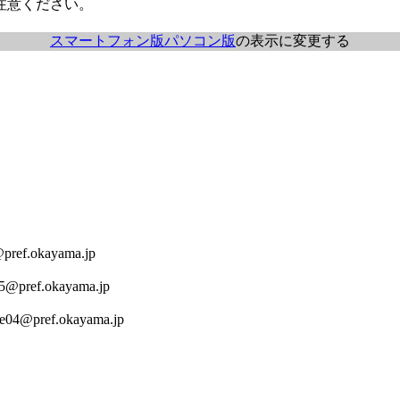
注意ください。
スマートフォン版
パソコン版
の表示に変更する
ref.okayama.jp
5@pref.okayama.jp
e04@pref.okayama.jp