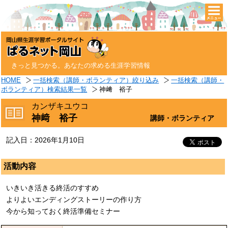
togg
navi
きっと見つかる。あなたの求める生涯学習情報
HOME
一括検索（講師・ボランティア）絞り込み
一括検索（講師・
ボランティア）検索結果一覧
神﨑 裕子
カンザキユウコ
神﨑 裕子
講師・ボランティア
記入日：2026年1月10日
活動内容
いきいき活きる終活のすすめ
よりよいエンディングストーリーの作り方
今から知っておく終活準備セミナー