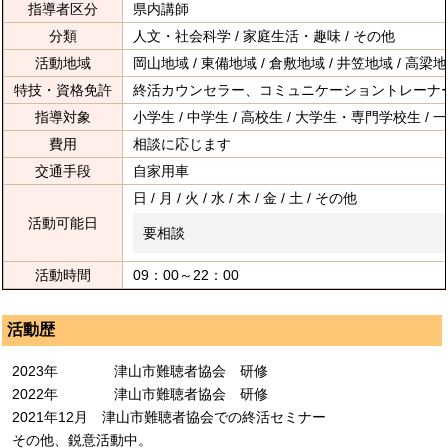
指導者区分
県内講師
分類
人文・社会科学 / 家庭生活・趣味 / その他
活動地域
岡山地域 / 東備地域 / 倉敷地域 / 井笠地域 / 高梁地
特技・資格免許
終活カウンセラー、コミュニケーショントレーナ
指導対象
小学生 / 中学生 / 高校生 / 大学生・専門学校生 / 一般
費用
相談に応じます
交通手段
自家用車
日 / 月 / 火 / 水 / 木 / 金 / 土 / その他
活動可能日
要相談
活動時間
09：00～22：00
活動歴
2023年 津山市難聴者協会 研修
2022年 津山市難聴者協会 研修
2021年12月 津山市難聴者協会での終活セミナー
その他、鋭意活動中。