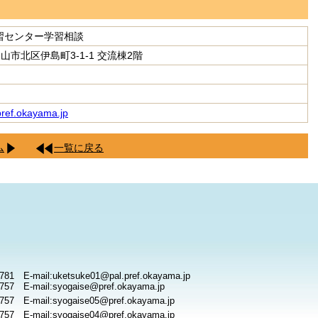
習センター学習相談
 岡山市北区伊島町3-1-1 交流棟2階
ref.okayama.jp
ム
一覧に戻る
781 E-mail:uketsuke01@pal.pref.okayama.jp
757 E-mail:syogaise@pref.okayama.jp
757 E-mail:syogaise05@pref.okayama.jp
757 E-mail:syogaise04@pref.okayama.jp