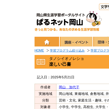
HOME
学習プログラム絞り込み
学習プログ
タノシイオノレショ
楽しい己書
記入日：2025年5月21日
作成者
岡山 加代子
実施地域
岡山地域, 東備地域, 倉敷地域, 井
分類
芸術・文化, 家庭生活・趣味, そ
対象者
小学生, 中学生, 高校生, 大学生・