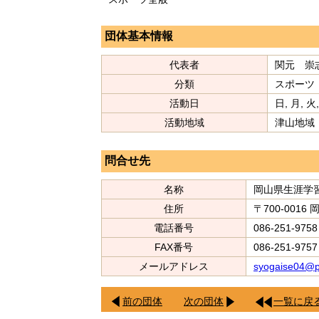
団体基本情報
代表者
関元 崇
分類
スポーツ
活動日
日, 月, 火,
活動地域
津山地域
問合せ先
名称
岡山県生涯学
住所
〒700-0016
電話番号
086-251-9758
FAX番号
086-251-9757
メールアドレス
syogaise04@p
前の団体
次の団体
一覧に戻