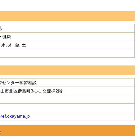
志
・健康
 水, 木, 金, 土
習センター学習相談
 岡山市北区伊島町3-1-1 交流棟2階
ref.okayama.jp
る