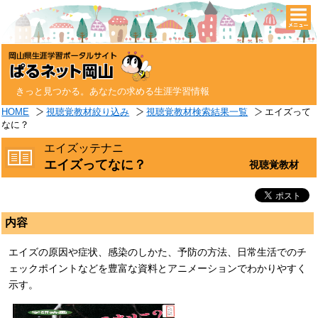
togg
navi
きっと見つかる。あなたの求める生涯学習情報
HOME
視聴覚教材絞り込み
視聴覚教材検索結果一覧
エイズって
なに？
エイズッテナニ
エイズってなに？
視聴覚教材
内容
エイズの原因や症状、感染のしかた、予防の方法、日常生活でのチ
ェックポイントなどを豊富な資料とアニメーションでわかりやすく
示す。