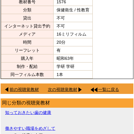
教材番号
1576
分類
保健衛生 / 性教育
貸出
不可
インターネット貸出予約
不可
メディア
16ミリフィルム
時間
20分
リーフレット
有
購入年
昭和63年
制作・配給
学研 学研
同一フィルム本数
1本
前の視聴覚教材
次の視聴覚教材
一覧に戻る
同じ分類の視聴覚教材
知っておきたい歯の健康
働きやすい職場をめざして