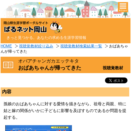
togg
navi
きっと見つかる。あなたの求める生涯学習情報
HOME
視聴覚教材絞り込み
視聴覚教材検索結果一覧
おばあちゃ
んが帰ってきた
オバアチャンガカエッテキタ
おばあちゃんが帰ってきた
視聴覚教材
内容
孫娘のおばあちゃんに対する愛情を描きながら、祖母と両親、特に
姑と嫁の関係がいかに子どもに影響を及ぼすものであるか問題を提
起する。