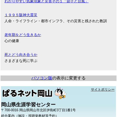
わかりやすい気象現象と災害その１「節子と台風」
１９９５阪神大震災
人命・ライフライン・都市インフラ、その災害と残された教訓
老年期をどう生きるか
心の健康
死とどう向き合うか
さまざまな死に学ぶ
パソコン版
の表示に変更する
サイトポリシー
岡山県生涯学習センター
〒700-0016 岡山県岡山市北区伊島町3丁目1番1号
総合案内（施設・視聴覚教材等予約）