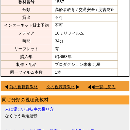
教材番号
1587
分類
高齢者教育 / 交通安全 / 災害防止
貸出
不可
インターネット貸出予約
不可
メディア
16ミリフィルム
時間
34分
リーフレット
有
購入年
昭和63年
制作・配給
プロダクション未来 北星
同一フィルム本数
1本
前の視聴覚教材
次の視聴覚教材
一覧に戻る
同じ分類の視聴覚教材
人に優しい自転車の乗り方
なくそう暴走運転