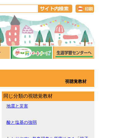
視聴覚教材
同じ分類の視聴覚教材
地震と災害
酸と塩基の強弱