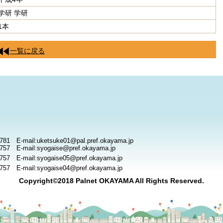
学研 学研
1本
一覧に戻る
781 E-mail:uketsuke01@pal.pref.okayama.jp
757 E-mail:syogaise@pref.okayama.jp
757 E-mail:syogaise05@pref.okayama.jp
757 E-mail:syogaise04@pref.okayama.jp
Copyright©2018 Palnet OKAYAMA All Rights Reserved.