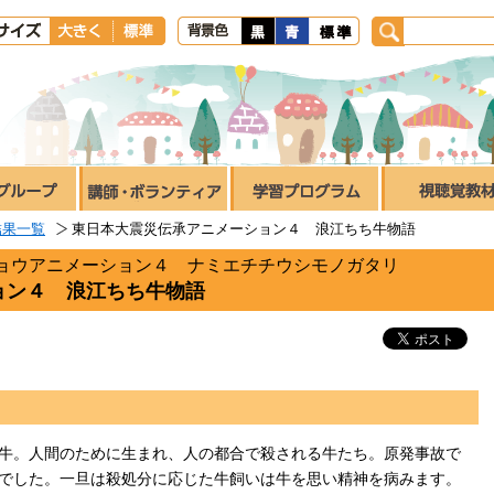
結果一覧
東日本大震災伝承アニメーション４ 浪江ちち牛物語
ョウアニメーション４ ナミエチチウシモノガタリ
ョン４ 浪江ちち牛物語
牛。人間のために生まれ、人の都合で殺される牛たち。原発事故で
でした。一旦は殺処分に応じた牛飼いは牛を思い精神を病みます。