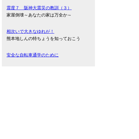
震度７ 阪神大震災の教訓（３）
家屋倒壊～あなたの家は万全か～
相次いで大きなゆれが！
熊本地しんの特ちょうを知っておこう
安全な自転車通学のために