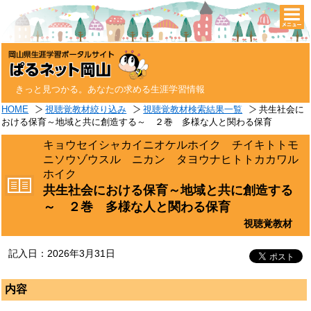
togg
navi
きっと見つかる。あなたの求める生涯学習情報
HOME
視聴覚教材絞り込み
視聴覚教材検索結果一覧
共生社会に
おける保育～地域と共に創造する～ ２巻 多様な人と関わる保育
キョウセイシャカイニオケルホイク チイキトトモ
ニソウゾウスル ニカン タヨウナヒトトカカワル
ホイク
共生社会における保育～地域と共に創造する
～ ２巻 多様な人と関わる保育
視聴覚教材
記入日：2026年3月31日
内容