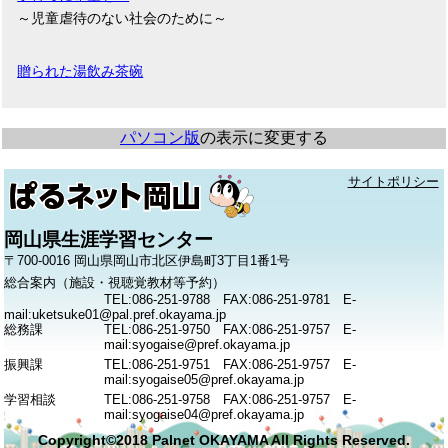
～児童虐待のない社会のために～
贈られた湯飲み茶碗
パソコン版
の表示に変更する
サイトポリシー
岡山県生涯学習センター
〒700-0016 岡山県岡山市北区伊島町3丁目1番1号
総合案内（施設・視聴覚教材等予約）
TEL:086-251-9788 FAX:086-251-9781 E-
mail:uketsuke01@pal.pref.okayama.jp
総務課
TEL:086-251-9750 FAX:086-251-9757 E-
mail:syogaise@pref.okayama.jp
振興課
TEL:086-251-9751 FAX:086-251-9757 E-
mail:syogaise05@pref.okayama.jp
学習相談
TEL:086-251-9758 FAX:086-251-9757 E-
mail:syogaise04@pref.okayama.jp
Copyright©2018 Palnet OKAYAMA All Rights Reserved.