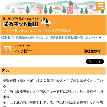
togg
navi
きっと見つかる。あなたの求める生涯学習情報
HOME
視聴覚教材絞り込み
視聴覚教材検索結果一覧
ハッピー
ハッピー
ハッピー
視聴覚教材
内容
高野香織（高岡早紀）は２２歳で社会人として歩み出そうとしてい
る。
父・功（高橋英樹）と恒例のスキー旅行に訪れた。母・美智子（阿
木耀
子）は７歳の時に離婚をしている。功は印刷工場を経営しながら男