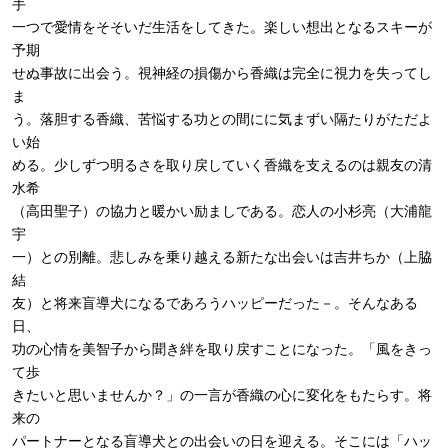
手
一つで愛情をそそいだ生活をしてきた。楽しい想出となるスキーが
予期
せぬ事故に出会う。視神経の損傷から香織は完全に視力を失ってし
ま
う。落胆する香織、苦悩する功との間にに気まずい隔たりがただよ
い始
める。少しずつ明るさを取り戻していく香織を支えるのは親友の清
水希
（高田聖子）の協力と暖かい励ましである。恋人の小杉亮（大浦龍
宇
一）との別離。悲しみを乗り越える新たな出会いは吉井ちか（上脇
結
友）と将来盲導犬になるであろうハッピーだった－。そんなある
日、
功の心情を美智子から聞き絆を取り戻すことになった。「風をきっ
て歩
きたいと思いませんか？」の一言が香織の心に変化をもたらす。将
来の
パートナーとなる盲導犬との出会いの日を迎える。そこには「ハッ