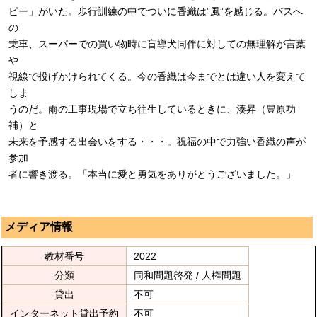
ピー」がいた。歩行訓練の中でついに香織は”風”を感じる。バスへ
の
乗車、スーパーでの買い物時に盲導犬同伴に対しての無理解が言葉
や
視線で投げかけられてくる。今の香織は今までとは違い人を変えて
しま
うのだ。雨の工事現場で立ち往生しているときに、湊昇（豊原功
補）と
未来を予感する出会いをする・・・。祝福の中で力強い香織の声が
参加
者に響き渡る。「本当に愛と勇気をありがとうございました。」
メディア情報
教材番号
2022
分類
同和問題啓発 / 人権問題
貸出
不可
インターネット貸出予約
不可