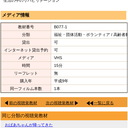
生活の中のリハビリテーション
メディア情報
教材番号
B077-1
分類
福祉・団体活動・ボランティア / 高齢者
貸出
可
インターネット貸出予約
可
メディア
VHS
時間
15分
リーフレット
無
購入年
平成9年
同一フィルム本数
1本
前の視聴覚教材
次の視聴覚教材
一覧に戻る
同じ分類の視聴覚教材
おばあちゃんが帰ってきた