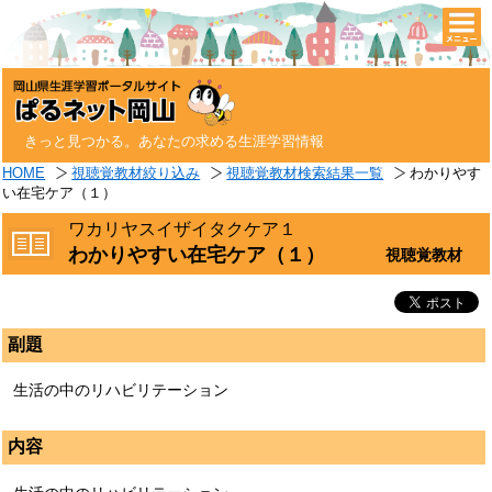
togg
navi
きっと見つかる。あなたの求める生涯学習情報
HOME
視聴覚教材絞り込み
視聴覚教材検索結果一覧
わかりやす
い在宅ケア（１）
ワカリヤスイザイタクケア１
わかりやすい在宅ケア（１）
視聴覚教材
副題
生活の中のリハビリテーション
内容