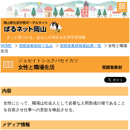
togg
navi
きっと見つかる。あなたの求める生涯学習情報
HOME
視聴覚教材絞り込み
視聴覚教材検索結果一覧
女性と職場
生活
ジョセイトショクバセイカツ
女性と職場生活
視聴覚教材
内容
女性にとって、職場は社会人として必要な人間形成の場であること
を自覚させ仕事への意欲を喚起させる。
メディア情報