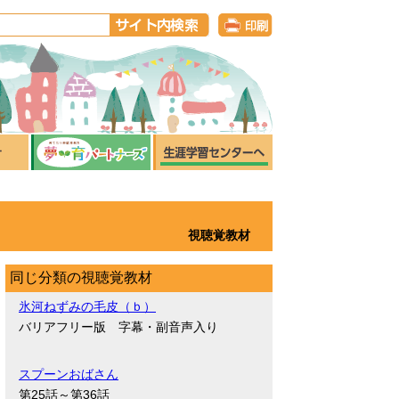
視聴覚教材
同じ分類の視聴覚教材
氷河ねずみの毛皮（ｂ）
バリアフリー版 字幕・副音声入り
スプーンおばさん
第25話～第36話