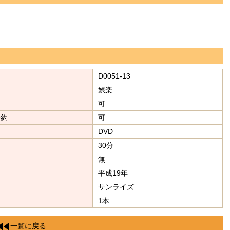
D0051-13
娯楽
可
予約
可
DVD
30分
無
平成19年
サンライズ
1本
一覧に戻る