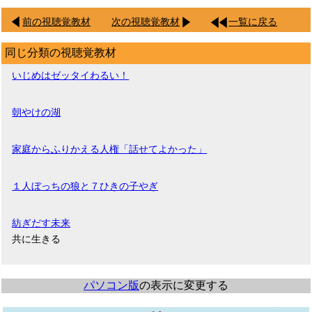
前の視聴覚教材
次の視聴覚教材
一覧に戻る
同じ分類の視聴覚教材
いじめはゼッタイわるい！
朝やけの湖
家庭からふりかえる人権「話せてよかった」
１人ぼっちの狼と７ひきの子やぎ
紡ぎだす未来
共に生きる
パソコン版
の表示に変更する