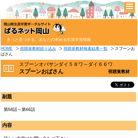
togg
navi
きっと見つかる。あなたの求める生涯学習情報
HOME
視聴覚教材絞り込み
視聴覚教材検索結果一覧
スプーンお
ばさん
スプーンオバサンダイ５８ワ～ダイ６６ワ
スプーンおばさん
視聴覚教材
副題
第58話～第66話
内容