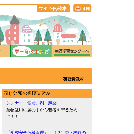
視聴覚教材
同じ分類の視聴覚教材
シンナー・覚せい剤・麻薬
薬物乱用の魔の手から若者を守るため
に！！
「学校安全危機管理」 （２）登下校時の