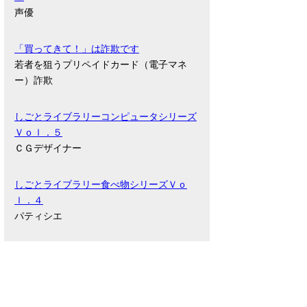
声優
「買ってきて！」は詐欺です
若者を狙うプリペイドカード（電子マネ
ー）詐欺
しごとライブラリーコンピュータシリーズ
Ｖｏｌ．５
ＣＧデザイナー
しごとライブラリー食べ物シリーズＶｏ
ｌ．４
パティシエ