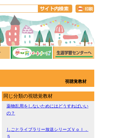
視聴覚教材
同じ分類の視聴覚教材
薬物乱用をしないためにはどうすればいい
の？
しごとライブラリー放送シリーズＶｏｌ．
５