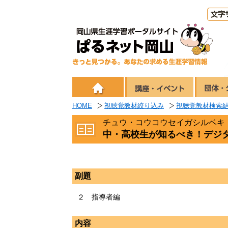
HOME
視聴覚教材絞り込み
視聴覚教材検索
チュウ・コウコウセイガシルベキ
中・高校生が知るべき！デジ
副題
２ 指導者編
内容