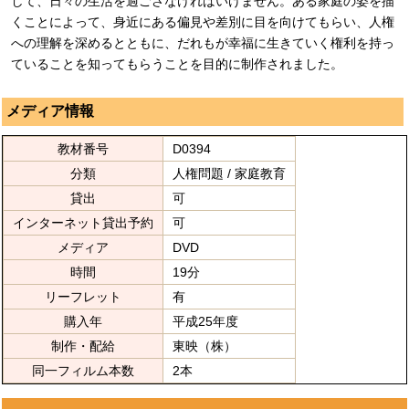
して、日々の生活を過ごさなければいけません。ある家庭の姿を描
くことによって、身近にある偏見や差別に目を向けてもらい、人権
への理解を深めるとともに、だれもが幸福に生きていく権利を持っ
ていることを知ってもらうことを目的に制作されました。
メディア情報
教材番号
D0394
分類
人権問題 / 家庭教育
貸出
可
インターネット貸出予約
可
メディア
DVD
時間
19分
リーフレット
有
購入年
平成25年度
制作・配給
東映（株）
同一フィルム本数
2本