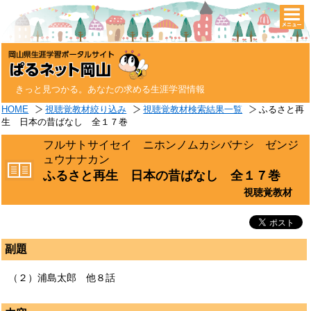
togg
navi
きっと見つかる。あなたの求める生涯学習情報
HOME
視聴覚教材絞り込み
視聴覚教材検索結果一覧
ふるさと再
生 日本の昔ばなし 全１７巻
フルサトサイセイ ニホンノムカシバナシ ゼンジ
ュウナナカン
ふるさと再生 日本の昔ばなし 全１７巻
視聴覚教材
副題
（２）浦島太郎 他８話