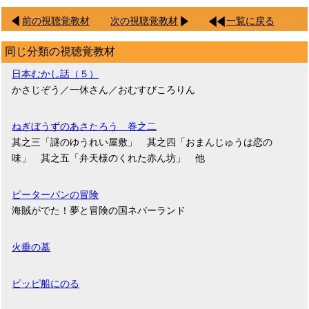
前の視聴覚教材
次の視聴覚教材
一覧に戻る
同じ分類の視聴覚教材
日本むかし話（５）
かさじぞう／一休さん／おむすびころりん
ねぎぼうずのあさたろう 巻之二
其之三「謎のゆうれい屋敷」 其之四「おまんじゅうは恋の
味」 其之五「弁天様のくれた赤ん坊」 他
ピーターパンの冒険
海賊がでた！夢と冒険の国ネバーランド
火垂の墓
ピッピ船にのる