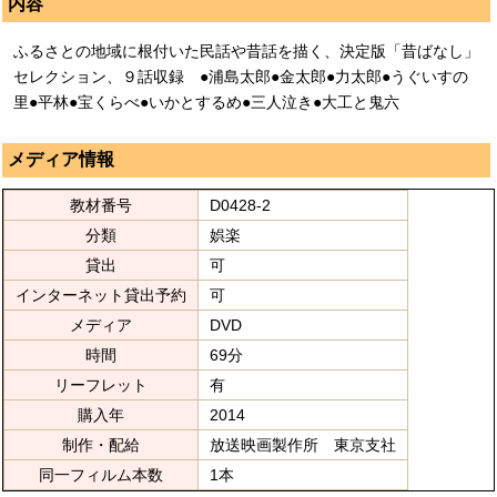
内容
ふるさとの地域に根付いた民話や昔話を描く、決定版「昔ばなし」
セレクション、９話収録 ●浦島太郎●金太郎●力太郎●うぐいすの
里●平林●宝くらべ●いかとするめ●三人泣き●大工と鬼六
メディア情報
教材番号
D0428-2
分類
娯楽
貸出
可
インターネット貸出予約
可
メディア
DVD
時間
69分
リーフレット
有
購入年
2014
制作・配給
放送映画製作所 東京支社
同一フィルム本数
1本