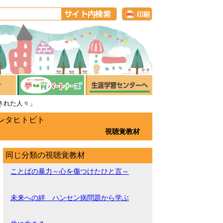
された人々」
レタヒトビト
視聴覚教材
同じ分類の視聴覚教材
ことばの暴力～心を傷つけたひと言～
未来への絆 ハンセン病問題から学ぶ