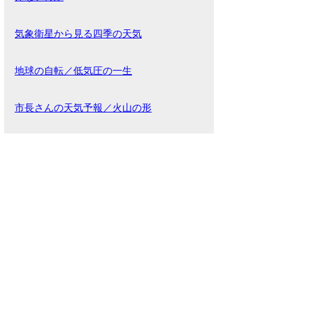
気象衛星から見る四季の天気
地球の自転／低気圧の一生
市長さんの天気予報／火山の形