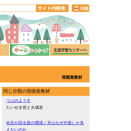
視聴覚教材
同じ分類の視聴覚教材
つぶのようす
たいせき岩と火成岩
化石が語る昔の環境／月はなぜ片面しか見
えないのか