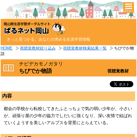
togg
navi
きっと見つかる。あなたの求める生涯学習情報
HOME
視聴覚教材絞り込み
視聴覚教材検索結果一覧
ちびでか物
語
チビデカモノガタリ
ちびでか物語
視聴覚教材
内容
都会の学校から転校してきたふとっちょで気の弱い少年が、小さい
が、頑張り屋の少年の協力でしだいに強くなり、深い友情で結ばれ
ていくようすを美しいアルプスを背景にとらえている。