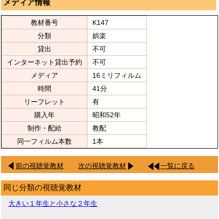
メディア情報
教材番号
K147
分類
娯楽
貸出
不可
インターネット貸出予約
不可
メディア
16ミリフィルム
時間
41分
リーフレット
有
購入年
昭和52年
制作・配給
教配
同一フィルム本数
1本
前の視聴覚教材
次の視聴覚教材
一覧に戻る
同じ分類の視聴覚教材
大きい１年生と小さな２年生