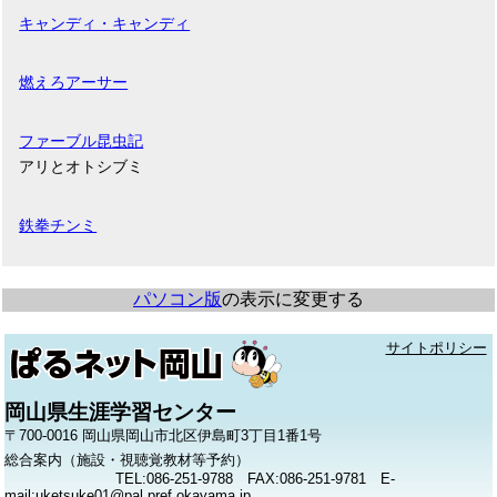
キャンディ・キャンディ
燃えろアーサー
ファーブル昆虫記
アリとオトシブミ
鉄拳チンミ
パソコン版
の表示に変更する
サイトポリシー
岡山県生涯学習センター
〒700-0016 岡山県岡山市北区伊島町3丁目1番1号
総合案内（施設・視聴覚教材等予約）
TEL:086-251-9788 FAX:086-251-9781 E-
mail:uketsuke01@pal.pref.okayama.jp