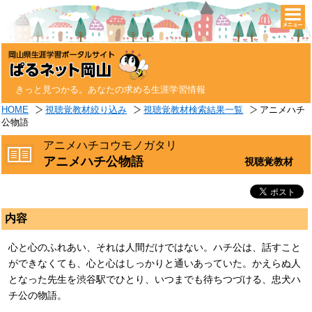
togg
navi
きっと見つかる。あなたの求める生涯学習情報
HOME
視聴覚教材絞り込み
視聴覚教材検索結果一覧
アニメハチ
公物語
アニメハチコウモノガタリ
アニメハチ公物語
視聴覚教材
内容
心と心のふれあい、それは人間だけではない。ハチ公は、話すこと
ができなくても、心と心はしっかりと通いあっていた。かえらぬ人
となった先生を渋谷駅でひとり、いつまでも待ちつづける、忠犬ハ
チ公の物語。