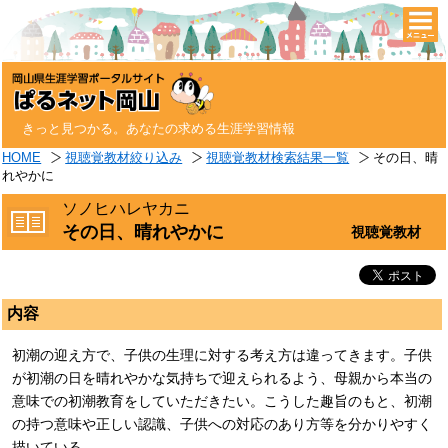
togg
navi
きっと見つかる。あなたの求める生涯学習情報
HOME
視聴覚教材絞り込み
視聴覚教材検索結果一覧
その日、晴
れやかに
ソノヒハレヤカニ
その日、晴れやかに
視聴覚教材
内容
初潮の迎え方で、子供の生理に対する考え方は違ってきます。子供
が初潮の日を晴れやかな気持ちで迎えられるよう、母親から本当の
意味での初潮教育をしていただきたい。こうした趣旨のもと、初潮
の持つ意味や正しい認識、子供への対応のあり方等を分かりやすく
描いている。