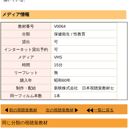
メディア情報
教材番号
V0064
分類
保健衛生 / 性教育
貸出
可
インターネット貸出予約
可
メディア
VHS
時間
15分
リーフレット
無
購入年
昭和60年
制作・配給
新映株式会社 日本視聴覚教材セ
同一フィルム本数
1本
前の視聴覚教材
次の視聴覚教材
一覧に戻る
同じ分類の視聴覚教材