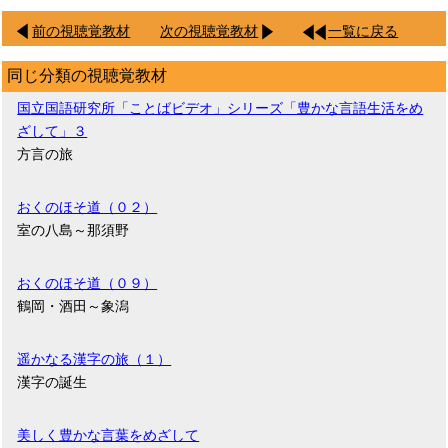
前の視聴覚教材
次の視聴覚教材
一覧に戻る
同じ分類の視聴覚教材
国立国語研究所「ことばビデオ」シリーズ「豊かな言語生活をめ
ざして」３
方言の旅
おくのほそ道（０２）
室の八島～那須野
おくのほそ道（０９）
鶴岡・酒田～象潟
遥かなる漢字の旅（１）
漢字の誕生
美しく豊かな言葉をめざして