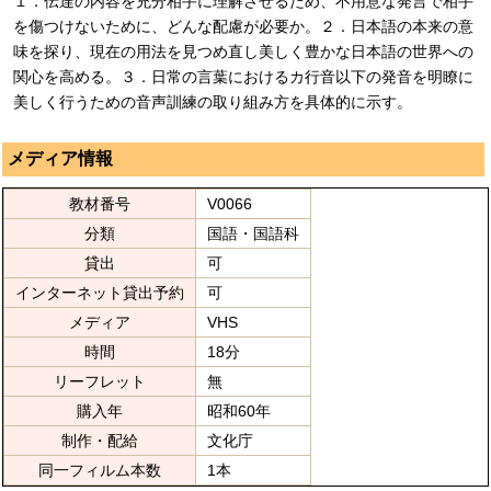
１．伝達の内容を充分相手に理解させるため、不用意な発言で相手
を傷つけないために、どんな配慮が必要か。２．日本語の本来の意
味を探り、現在の用法を見つめ直し美しく豊かな日本語の世界への
関心を高める。３．日常の言葉におけるカ行音以下の発音を明瞭に
美しく行うための音声訓練の取り組み方を具体的に示す。
メディア情報
教材番号
V0066
分類
国語・国語科
貸出
可
インターネット貸出予約
可
メディア
VHS
時間
18分
リーフレット
無
購入年
昭和60年
制作・配給
文化庁
同一フィルム本数
1本