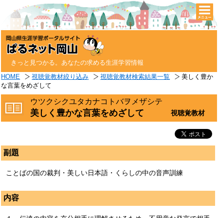
togg
navi
きっと見つかる。あなたの求める生涯学習情報
HOME
視聴覚教材絞り込み
視聴覚教材検索結果一覧
美しく豊か
な言葉をめざして
ウツクシクユタカナコトバヲメザシテ
美しく豊かな言葉をめざして
視聴覚教材
副題
ことばの国の裁判・美しい日本語・くらしの中の音声訓練
内容