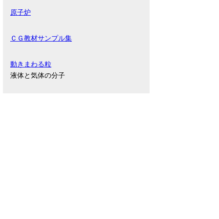
原子炉
ＣＧ教材サンプル集
動きまわる粒
液体と気体の分子