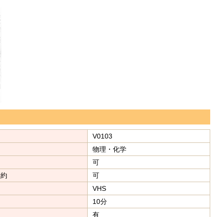
V0103
物理・化学
可
予約
可
VHS
10分
有