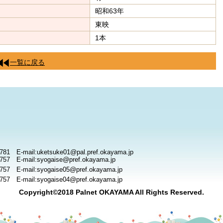
昭和63年
東映
1本
一覧に戻る
781 E-mail:uketsuke01@pal.pref.okayama.jp
757 E-mail:syogaise@pref.okayama.jp
757 E-mail:syogaise05@pref.okayama.jp
757 E-mail:syogaise04@pref.okayama.jp
Copyright©2018 Palnet OKAYAMA All Rights Reserved.