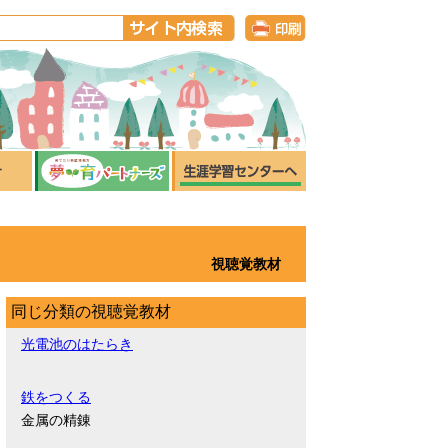
視聴覚教材
同じ分類の視聴覚教材
光電池のはたらき
鉄をつくる
金属の精錬