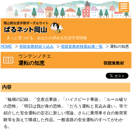
togg
navi
きっと見つかる。あなたの求める生涯学習情報
HOME
視聴覚教材絞り込み
視聴覚教材検索結果一覧
運転の知恵
ウンテンノチエ
運転の知恵
視聴覚教材
内容
「輪禍の記録」「交差点事故」「ハイスピード事故」「ルール破り
の恐怖」「明日は我が身の恐怖」「だろう運転と見込み違い」等で
紹介した安全運転の定石に新しい理論、さらに乗用車６台の衝突実
験等を加えて構成した作品。一般道路の安全運転のすべてがわか
る。