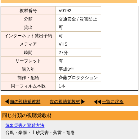
教材番号
V0192
分類
交通安全 / 災害防止
貸出
可
インターネット貸出予約
可
メディア
VHS
時間
27分
リーフレット
有
購入年
平成3年
制作・配給
斉藤プロダクション
同一フィルム本数
1本
前の視聴覚教材
次の視聴覚教材
一覧に戻る
同じ分類の視聴覚教材
気象災害と避難方法
台風・豪雨・土砂災害・落雷・竜巻