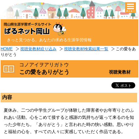
togg
navi
きっと見つかる。あなたの求める生涯学習情報
HOME
視聴覚教材絞り込み
視聴覚教材検索結果一覧
この愛をあ
りがとう
コノアイヲアリガトウ
この愛をありがとう
視聴覚教材
内容
夏休み、二つの中学生グループが体験した障害者やお年寄りとのふ
れあい活動。心をこめて接すると感謝の気持ちが返って来るのを知
った少年たち。「ありがとう」と言われた時の快い感動。思いやり
と福祉の心を、すべての人々に実感していただく作品である。