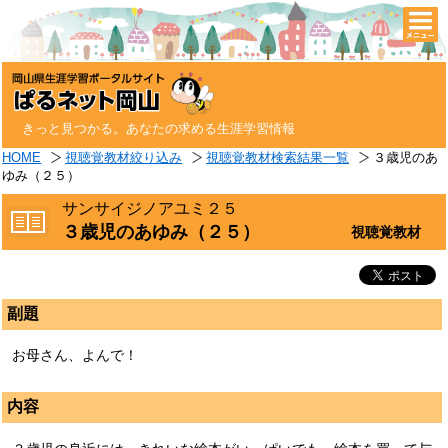
togg
navi
きっと見つかる。あなたの求める生涯学習情報
HOME
視聴覚教材絞り込み
視聴覚教材検索結果一覧
３歳児のあ
ゆみ（２５）
サンサイジノアユミ２５
３歳児のあゆみ（２５）
視聴覚教材
副題
お母さん、よんで！
内容