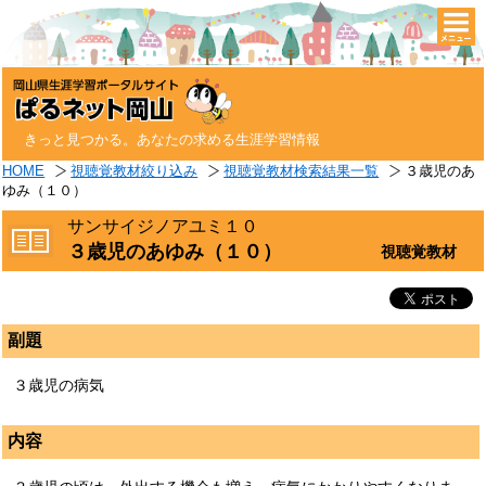
togg
navi
きっと見つかる。あなたの求める生涯学習情報
HOME
視聴覚教材絞り込み
視聴覚教材検索結果一覧
３歳児のあ
ゆみ（１０）
サンサイジノアユミ１０
３歳児のあゆみ（１０）
視聴覚教材
副題
３歳児の病気
内容