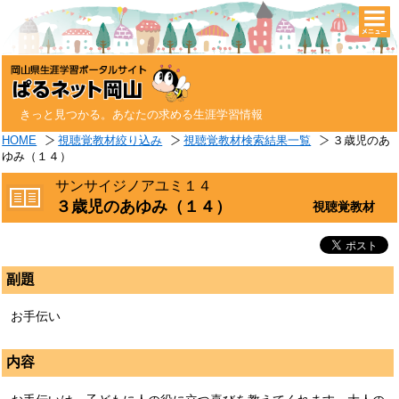
togg
navi
きっと見つかる。あなたの求める生涯学習情報
HOME
視聴覚教材絞り込み
視聴覚教材検索結果一覧
３歳児のあ
ゆみ（１４）
サンサイジノアユミ１４
３歳児のあゆみ（１４）
視聴覚教材
副題
お手伝い
内容