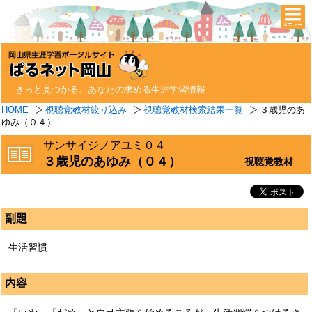
togg
navi
きっと見つかる。あなたの求める生涯学習情報
HOME
視聴覚教材絞り込み
視聴覚教材検索結果一覧
３歳児のあ
ゆみ（０４）
サンサイジノアユミ０４
３歳児のあゆみ（０４）
視聴覚教材
副題
生活習慣
内容