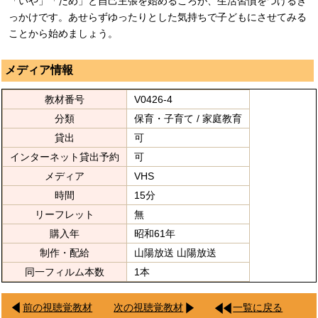
「いや」「だめ」と自己主張を始めるころが、生活習慣をつけるき
っかけです。あせらずゆったりとした気持ちで子どもにさせてみる
ことから始めましょう。
メディア情報
教材番号
V0426-4
分類
保育・子育て / 家庭教育
貸出
可
インターネット貸出予約
可
メディア
VHS
時間
15分
リーフレット
無
購入年
昭和61年
制作・配給
山陽放送 山陽放送
同一フィルム本数
1本
前の視聴覚教材
次の視聴覚教材
一覧に戻る