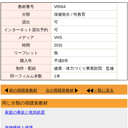
教材番号
V0564
分類
保健衛生 / 性教育
貸出
可
インターネット貸出予約
可
メディア
VHS
時間
20分
リーフレット
無
購入年
平成6年
制作・配給
健康・体力づくり事業財団 監修
同一フィルム本数
1本
前の視聴覚教材
次の視聴覚教材
一覧に戻る
同じ分類の視聴覚教材
家庭の事故と救急処置
食物繊維と健康