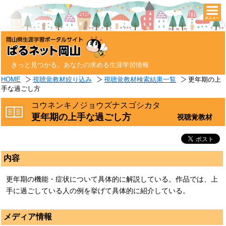
togg
navi
きっと見つかる。あなたの求める生涯学習情報
HOME
視聴覚教材絞り込み
視聴覚教材検索結果一覧
更年期の上
手な過ごし方
コウネンキノジョウズナスゴシカタ
更年期の上手な過ごし方
視聴覚教材
内容
更年期の機能・症状について具体的に解説している。作品では、上
手に過ごしている人の例を挙げて具体的に紹介している。
メディア情報