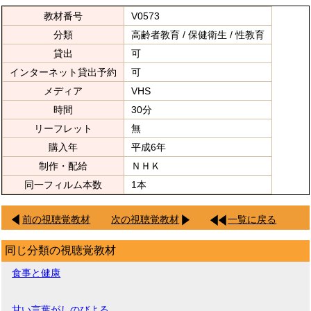
教材番号
V0573
分類
高齢者教育 / 保健衛生 / 性教育
貸出
可
インターネット貸出予約
可
メディア
VHS
時間
30分
リーフレット
無
購入年
平成6年
制作・配給
ＮＨＫ
同一フィルム本数
1本
前の視聴覚教材
次の視聴覚教材
一覧に戻る
同じ分類の視聴覚教材
食事と健康
甘い言葉がしのびよる