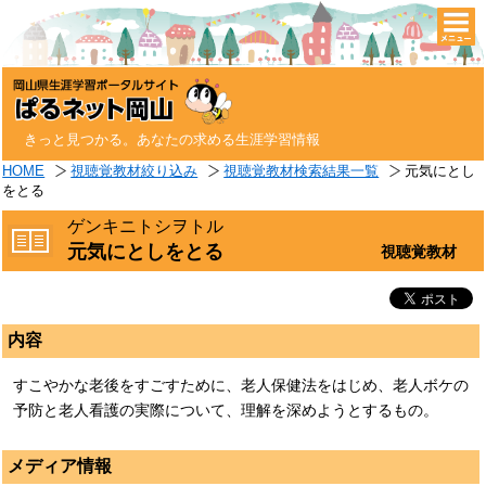
togg
navi
きっと見つかる。あなたの求める生涯学習情報
HOME
視聴覚教材絞り込み
視聴覚教材検索結果一覧
元気にとし
をとる
ゲンキニトシヲトル
元気にとしをとる
視聴覚教材
内容
すこやかな老後をすごすために、老人保健法をはじめ、老人ボケの
予防と老人看護の実際について、理解を深めようとするもの。
メディア情報