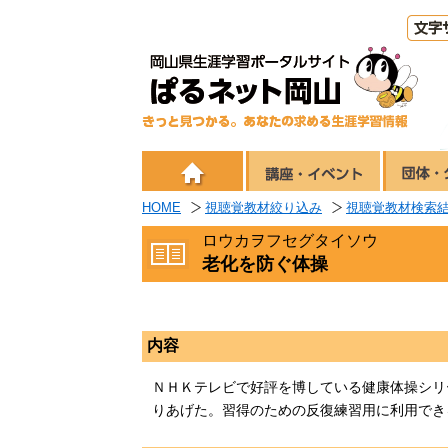
HOME
視聴覚教材絞り込み
視聴覚教材検索
ロウカヲフセグタイソウ
老化を防ぐ体操
内容
ＮＨＫテレビで好評を博している健康体操シリ
りあげた。習得のための反復練習用に利用でき