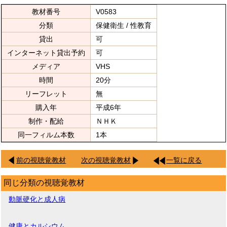
教材番号
V0583
分類
保健衛生 / 性教育
貸出
可
インターネット貸出予約
可
メディア
VHS
時間
20分
リーフレット
無
購入年
平成6年
制作・配給
ＮＨＫ
同一フィルム本数
1本
前の視聴覚教材
次の視聴覚教材
一覧に戻る
同じ分類の視聴覚教材
動脈硬化と成人病
健康とカルシウム