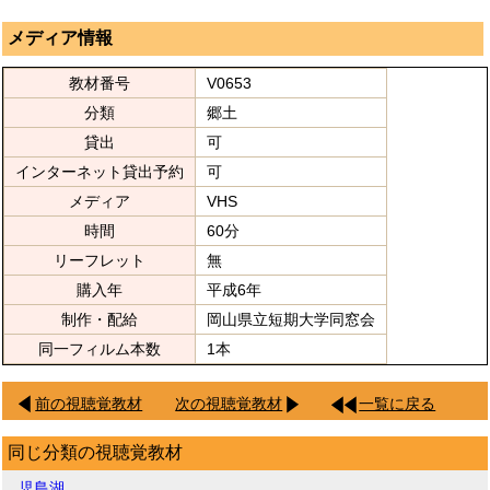
メディア情報
教材番号
V0653
分類
郷土
貸出
可
インターネット貸出予約
可
メディア
VHS
時間
60分
リーフレット
無
購入年
平成6年
制作・配給
岡山県立短期大学同窓会
同一フィルム本数
1本
前の視聴覚教材
次の視聴覚教材
一覧に戻る
同じ分類の視聴覚教材
児島湖