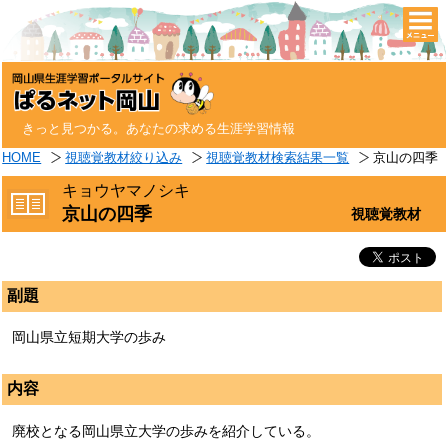
togg
navi
きっと見つかる。あなたの求める生涯学習情報
HOME
視聴覚教材絞り込み
視聴覚教材検索結果一覧
京山の四季
キョウヤマノシキ
京山の四季
視聴覚教材
副題
岡山県立短期大学の歩み
内容
廃校となる岡山県立大学の歩みを紹介している。