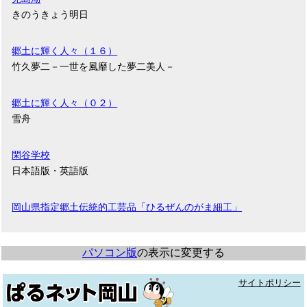
きのうきょう明日
郷土に輝く人々（１６）
竹久夢二－一世を風靡した夢二美人－
郷土に輝く人々（０２）
雪舟
閑谷学校
日本語版・英語版
岡山県指定郷土伝統的工芸品「ひるぜんのがま細工」
パソコン版
の表示に変更する
サイトポリシー