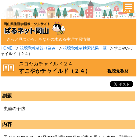
togg
navi
きっと見つかる。あなたの求める生涯学習情報
HOME
視聴覚教材絞り込み
視聴覚教材検索結果一覧
すこやかチ
ャイルド（２４）
スコヤカチャイルド２４
すこやかチャイルド（２４）
視聴覚教材
副題
虫歯の予防
内容