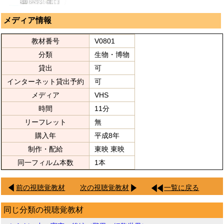
メディア情報
教材番号
V0801
分類
生物・博物
貸出
可
インターネット貸出予約
可
メディア
VHS
時間
11分
リーフレット
無
購入年
平成8年
制作・配給
東映 東映
同一フィルム本数
1本
前の視聴覚教材
次の視聴覚教材
一覧に戻る
同じ分類の視聴覚教材