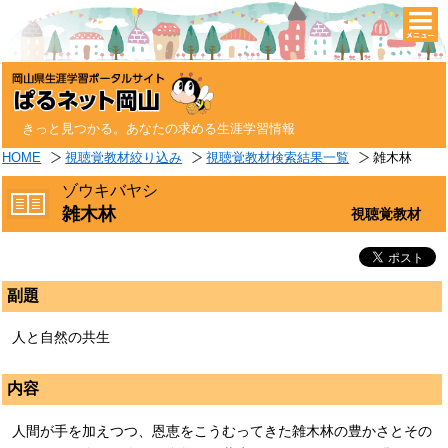
togg
navi
きっと見つかる。あなたの求める生涯学習情報
HOME
視聴覚教材絞り込み
視聴覚教材検索結果一覧
雑木林
ゾウキバヤシ
雑木林
視聴覚教材
副題
人と自然の共生
内容
人間が手を加えつつ、恩恵をこうむってきた雑木林の豊かさとその