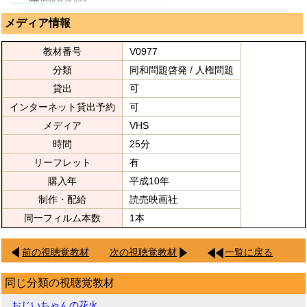
メディア情報
教材番号
V0977
分類
同和問題啓発 / 人権問題
貸出
可
インターネット貸出予約
可
メディア
VHS
時間
25分
リーフレット
有
購入年
平成10年
制作・配給
読売映画社
同一フィルム本数
1本
前の視聴覚教材
次の視聴覚教材
一覧に戻る
同じ分類の視聴覚教材
おじいちゃんの花火