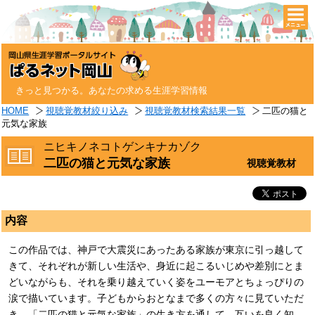
togg
navi
きっと見つかる。あなたの求める生涯学習情報
HOME
視聴覚教材絞り込み
視聴覚教材検索結果一覧
二匹の猫と
元気な家族
ニヒキノネコトゲンキナカゾク
二匹の猫と元気な家族
視聴覚教材
内容
この作品では、神戸で大震災にあったある家族が東京に引っ越して
きて、それぞれが新しい生活や、身近に起こるいじめや差別にとま
どいながらも、それを乗り越えていく姿をユーモアとちょっぴりの
涙で描いています。子どもからおとなまで多くの方々に見ていただ
き、「二匹の猫と元気な家族」の生き方を通して、互いを良く知