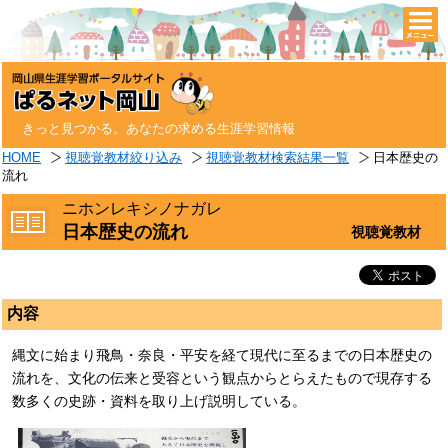
togg
navi
きっと見つかる。あなたの求める生涯学習情報
HOME
視聴覚教材絞り込み
視聴覚教材検索結果一覧
日本歴史の
流れ
ニホンレキシノナガレ
日本歴史の流れ
視聴覚教材
内容
縄文に始まり飛鳥・奈良・平安を経て現代に至るまでの日本歴史の
流れを、文化の伝来と受容という観点からとらえたもので現存する
数多くの史跡・資料を取り上げ説明している。