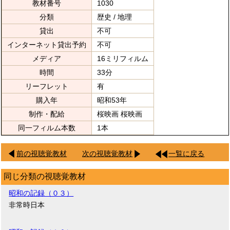
教材番号
1030
分類
歴史 / 地理
貸出
不可
インターネット貸出予約
不可
メディア
16ミリフィルム
時間
33分
リーフレット
有
購入年
昭和53年
制作・配給
桜映画 桜映画
同一フィルム本数
1本
前の視聴覚教材
次の視聴覚教材
一覧に戻る
同じ分類の視聴覚教材
昭和の記録（０３）
非常時日本