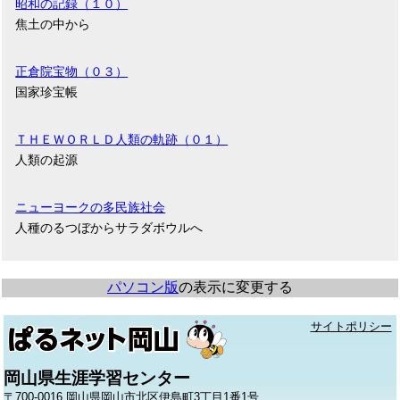
昭和の記録（１０）
焦土の中から
正倉院宝物（０３）
国家珍宝帳
ＴＨＥＷＯＲＬＤ人類の軌跡（０１）
人類の起源
ニューヨークの多民族社会
人種のるつぼからサラダボウルへ
パソコン版
の表示に変更する
サイトポリシー
岡山県生涯学習センター
〒700-0016 岡山県岡山市北区伊島町3丁目1番1号