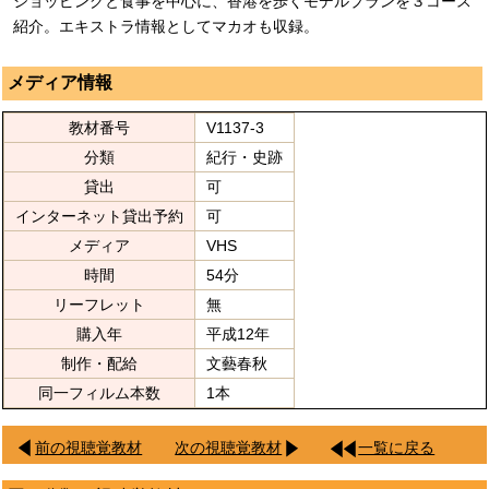
ショッピングと食事を中心に、香港を歩くモデルプランを３コース
紹介。エキストラ情報としてマカオも収録。
メディア情報
教材番号
V1137-3
分類
紀行・史跡
貸出
可
インターネット貸出予約
可
メディア
VHS
時間
54分
リーフレット
無
購入年
平成12年
制作・配給
文藝春秋
同一フィルム本数
1本
前の視聴覚教材
次の視聴覚教材
一覧に戻る