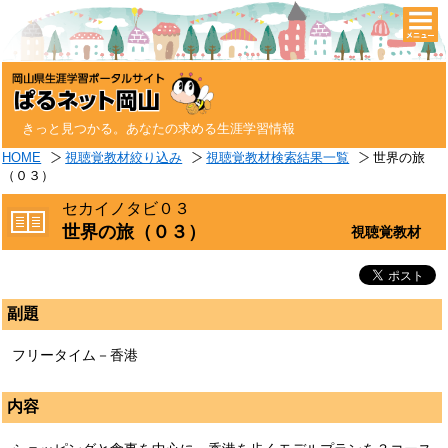
togg
navi
きっと見つかる。あなたの求める生涯学習情報
HOME
視聴覚教材絞り込み
視聴覚教材検索結果一覧
世界の旅
（０３）
セカイノタビ０３
世界の旅（０３）
視聴覚教材
副題
フリータイム－香港
内容