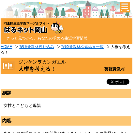
togg
navi
きっと見つかる。あなたの求める生涯学習情報
HOME
視聴覚教材絞り込み
視聴覚教材検索結果一覧
人権を考え
る！
ジンケンヲカンガエル
人権を考える！
視聴覚教材
副題
女性とこどもと母親
内容