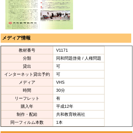
メディア情報
教材番号
V1171
分類
同和問題啓発 / 人権問題
貸出
可
インターネット貸出予約
可
メディア
VHS
時間
30分
リーフレット
有
購入年
平成12年
制作・配給
共和教育映画社
同一フィルム本数
1本